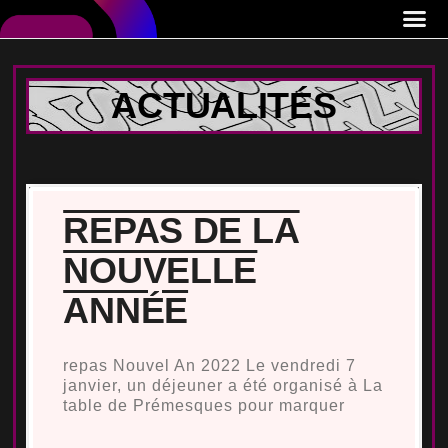
ACTUALITÉS
REPAS DE LA
NOUVELLE
ANNÉE
repas Nouvel An 2022 Le vendredi 7
janvier, un déjeuner a été organisé à La
table de Prémesques pour marquer