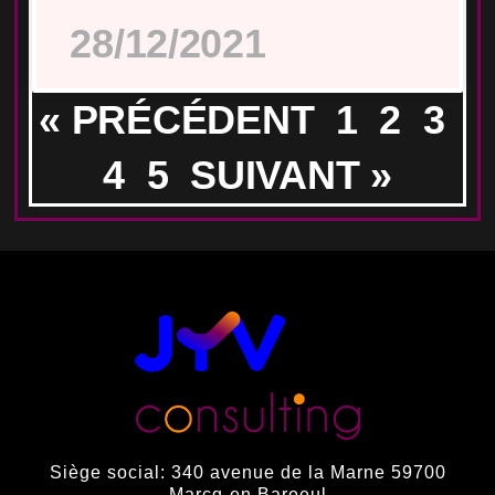
28/12/2021
« PRÉCÉDENT
1
2
3
4
5
SUIVANT »
Siège social: 340 avenue de la Marne 59700
Marcq-en Baroeul